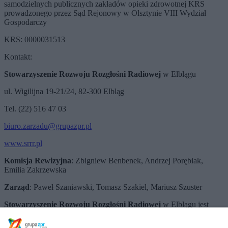
samodzielnych publicznych zakładów opieki zdrowotnej KRS
prowadzonego przez Sąd Rejonowy w Olsztynie VIII Wydział
Gospodarczy
KRS: 0000031513
Kontakt:
Stowarzyszenie Rozwoju Rozgłośni Radiowej
w Elblągu
ul. Wigilijna 19-21/24, 82-300 Elbląg
Tel. (22) 516 47 03
biuro.zarzadu@grupazpr.pl
www.srrr.pl
Komisja Rewizyjna
: Zbigniew Benbenek, Andrzej Porębiak,
Emilia Zakrzewska
Zarząd
: Paweł Szaniawski, Tomasz Szakiel, Mariusz Szuster
Stowarzyszenie Rozwoju Rozgłośni Radiowej
w Elblągu jest
nadawcą programu: