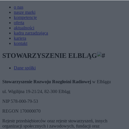
o nas
nasze marki
kompetencje
oferta
aktualności
kadra zarzadzająca
kariera
kontakt
STOWARZYSZENIE ELBLĄG
Dane spółki
Stowarzyszenie Rozwoju Rozgłośni Radiowej
w Elblągu
ul. Wigilijna 19-21/24, 82-300 Elbląg
NIP 578-000-79-53
REGON 170000070
Rejestr przedsiębiorców oraz rejestr stowarzyszeń, innych
organizacji społecznych i zawodowych, fundacji oraz