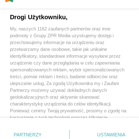
Radio Eska Elbląg 94,1 FM
Radio Eska Braniewo 100,7 FM
Drogi Użytkowniku,
My, naszych 1162 zaufanych partnerów oraz inne
Informacje o beneficjencie rzeczywistym
Stowarzyszenie Rozwoju
podmioty z Grupy ZPR Media uzyskujemy dostęp i
Rozgłośni Radiowej
w Elblągu można uzyskać w Centralnym
przechowujemy informacje na urządzeniu oraz
Rejestrze Beneficjentów Rzeczywistych pod adresem Portal
przetwarzamy dane osobowe, takie jak unikalne
Podatkowy Usługi - ADCRBR (
podatki.gov.pl
). Beneficjentami
rzeczywistymi są: Paweł Szaniawski, Tomasz Szakiel, Mariusz
identyfikatory, standardowe informacje wysyłane przez
Szuster.
urządzenie czy dane przeglądania w celu zapewniania
spersonalizowanych reklam, wybór spersonalizowanych
treści, pomiar reklam i treści, badanie odbiorców oraz
Usługi medialne, platformy udostępniania wideo oraz dzienniki lub
ulepszanie usług. Za zgodą Użytkownika my i Zaufani
czasopisma dostarczane lub wydawane przez podmioty wchodzące
Partnerzy możemy używać dokładnych danych
w skład tej samej grupy kapitałowej w rozumieniu art. 4 pkt 14
geolokalizacyjnych oraz aktywnie skanować
ustawy z dnia 16 lutego 2007 r. o ochronie konkurencji i
charakterystykę urządzenia do celów identyfikacji.
konsumentów (Dz. U. z 2021 r. poz. 275) znajdują się pod tym link
-
Link
Ponieważ cenimy Twoją prywatność, prosimy o zgodę na
korzystanie z tych technologii poprzez kliknięcie
„Akceptuję”. Zgoda jest dobrowolna i zawsze możesz ją
zmienić/wycofać klikając przycisk ustawień prywatności
Informujemy, iż Krajowa Rada Radiofonii i Telewizji jest organem
PARTNERZY
USTAWIENIA
właściwym w sprawach radiofonii i telewizji, zaś nadawca –
znajdujący się w lewym dolnym rogu strony
. Niektóre